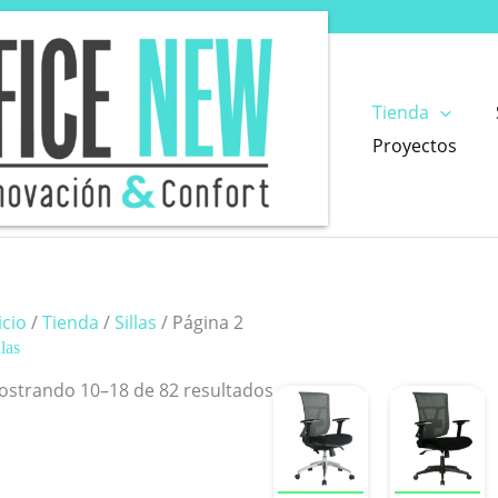
Tienda
Proyectos
icio
/
Tienda
/
Sillas
/ Página 2
llas
Ordenado
ostrando 10–18 de 82 resultados
por
precio:
alto