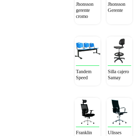
a
Jhonsson
Jhonsson
bajo
gerente
Gerente
cromo
Tandem
Silla cajero
Speed
Samay
Franklin
Ulisses