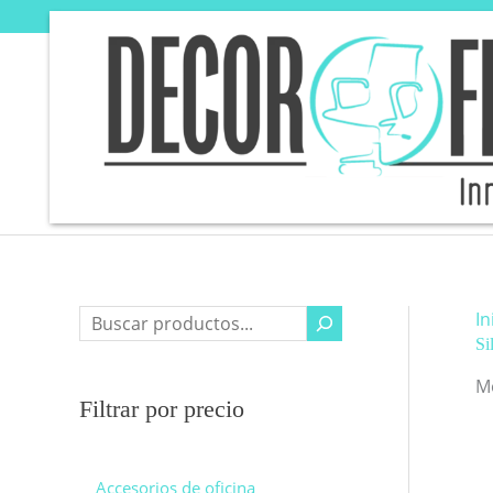
Ir
al
contenido
In
Si
M
Filtrar por precio
Accesorios de oficina