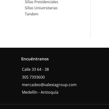
Sillas Presidenciales
Sillas Universitarias
Tandem
Encuéntranos
Calle 33 64 - 38
305 7393600
mercadeo@valexiagroup.com
Medellín - Antioquía