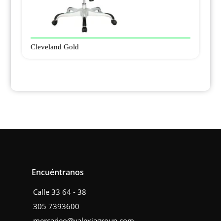
Cleveland Gold
Encuéntranos
Calle 33 64 - 38
305 7393600
mercadeo@valexiagroup.com