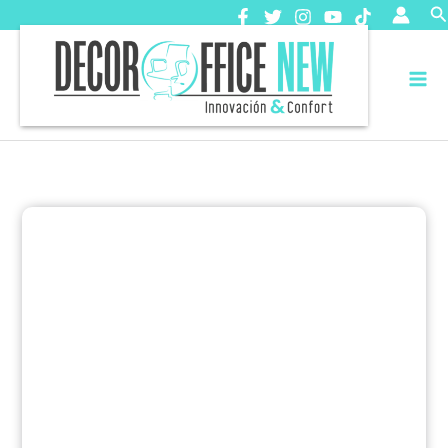
Ir
B
al
contenido