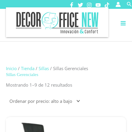
Ir
B
al
contenido
Inicio
/
Tienda
/
Sillas
/ Sillas Gerenciales
Sillas Gerenciales
Ordenado
Mostrando 1–9 de 12 resultados
por
precio:
alto
a
bajo