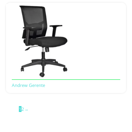
Andrew Gerente
1
2
→