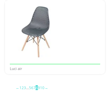
Luci air
←
1
2
3
…
5
6
7
8
9
10
→