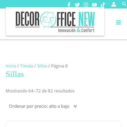
Ir
B
al
contenido
Inicio
/
Tienda
/
Sillas
/ Página 8
Sillas
Ordenado
Mostrando 64–72 de 82 resultados
por
precio:
alto
a
bajo