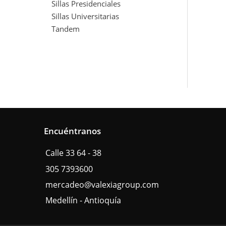
Sillas Presidenciales
Sillas Universitarias
Tandem
Encuéntranos
Calle 33 64 - 38
305 7393600
mercadeo@valexiagroup.com
Medellín - Antioquía