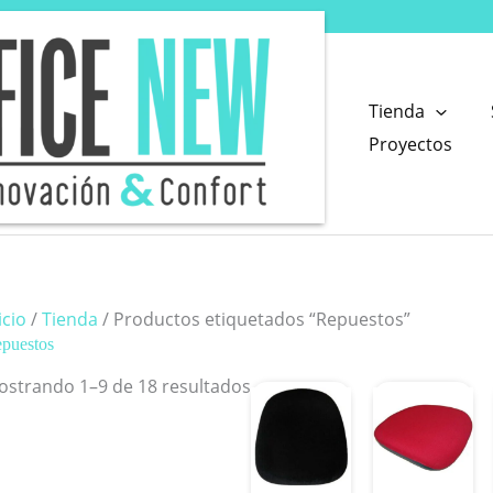
Tienda
Proyectos
icio
/
Tienda
/ Productos etiquetados “Repuestos”
puestos
Ordenado
ostrando 1–9 de 18 resultados
por
precio:
alto