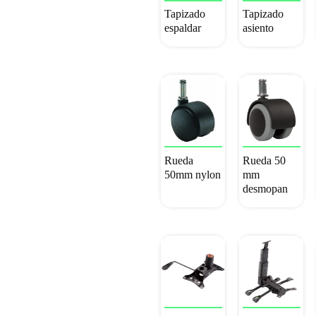
a
Tapizado
Tapizado
bajo
espaldar
asiento
Rueda
Rueda 50
50mm nylon
mm
desmopan