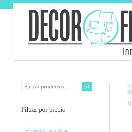
Ir
al
contenido
In
Re
M
Filtrar por precio
Accesorios de oficina