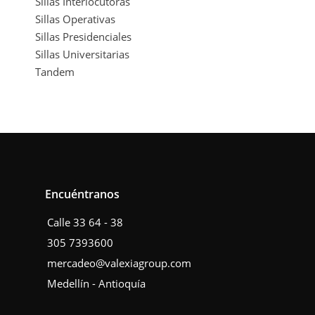
Sillas Interlocutoras
Sillas Operativas
Sillas Presidenciales
Sillas Universitarias
Tandem
Encuéntranos
Calle 33 64 - 38
305 7393600
mercadeo@valexiagroup.com
Medellín - Antioquía