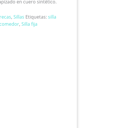
apizado en cuero sintético.
recas
,
Sillas
Etiquetas:
silla
a comedor
,
Silla fija