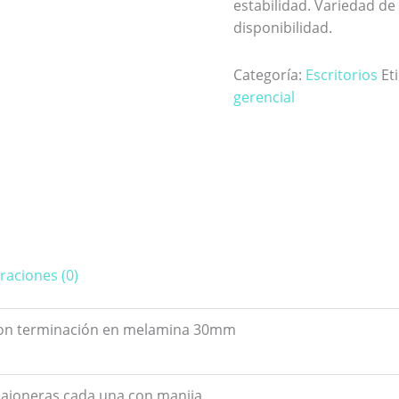
estabilidad. Variedad de
disponibilidad.
Categoría:
Escritorios
Et
gerencial
raciones (0)
on terminación en melamina 30mm
cajoneras cada una con manija.