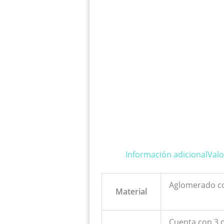
Información adicional
Valo
Aglomerado c
Material
Cuenta con 3 